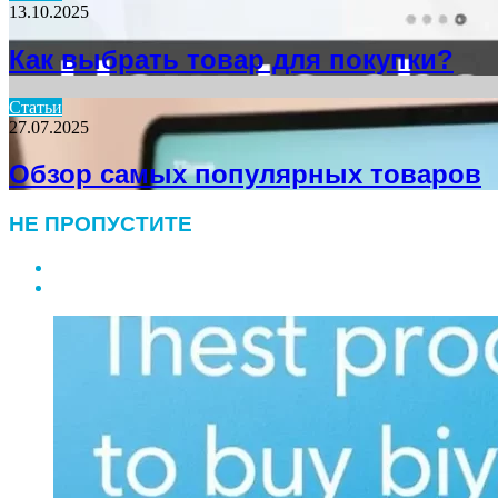
13.10.2025
Как выбрать товар для покупки?
Статьи
27.07.2025
Обзор самых популярных товаров
НЕ ПРОПУСТИТЕ
Previous
page
Next
page